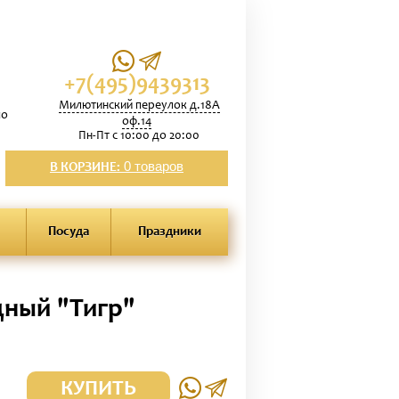
+7(495)9439313
Милютинский переулок д.18А
по
оф.14
Пн-Пт с 10:00 до 20:00
0 товаров
В КОРЗИНЕ:
Посуда
Праздники
ный "Тигр"
КУПИТЬ