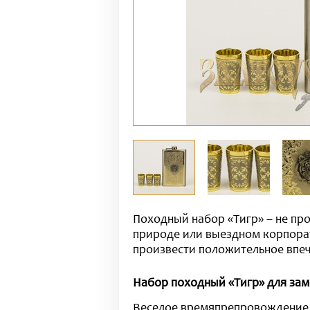
Походный набор «Тигр» – не пр
природе или выездном корпорат
произвести положительное впеч
Набор походный «Тигр» для зам
Веселое времяпрепровождение в