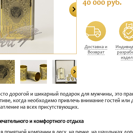
40 000 руб.
Доставка и
Индивид
Возврат
разраб
издел
осто дорогой и шикарный подарок для мужчины, это пра
иве, когда необходимо привлечь внимание гостей или 
атление на всех присутствующих.
ечательного и комфортного отдыха
 приятной компании в лесу, на речке, на шашлыках доп