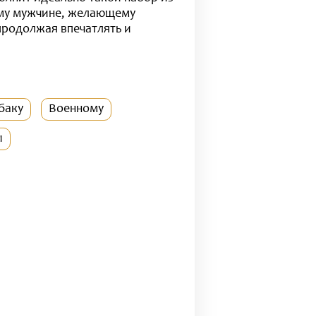
щему мужчине, желающему
 продолжая впечатлять и
баку
Военному
ы