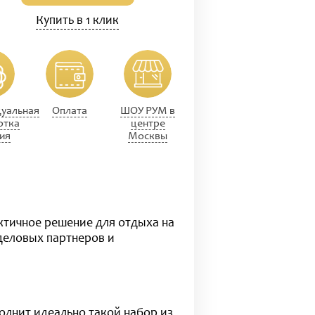
Купить в 1 клик
уальная
Оплата
ШОУ РУМ в
отка
центре
ия
Москвы
ктичное решение для отдыха на
деловых партнеров и
олнит идеально такой набор из