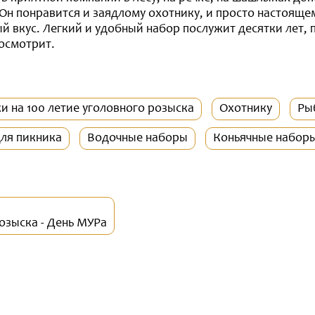
 Он понравится и заядлому охотнику, и просто настоя
ый вкус. Легкий и удобный набор послужит десятки лет,
посмотрит.
и на 100 летие уголовного розыска
Охотнику
Ры
ля пикника
Водочные наборы
Коньячные набор
озыска - День МУРа