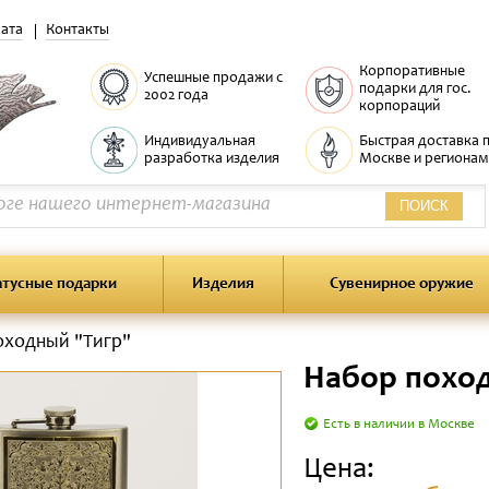
ата
Контакты
Корпоративные
Успешные продажи с
подарки для гос.
2002 года
корпораций
Индивидуальная
Быстрая доставка 
разработка изделия
Москве и регионам
ПОИСК
атусные подарки
Изделия
Сувенирное оружие
оходный "Тигр"
Набор поход
Есть в наличии в Москве
Цена: