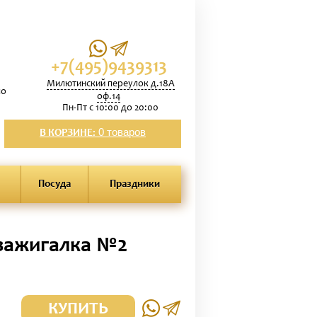
+7(495)9439313
Милютинский переулок д.18А
по
оф.14
Пн-Пт с 10:00 до 20:00
0 товаров
В КОРЗИНЕ:
Посуда
Праздники
зажигалка №2
КУПИТЬ