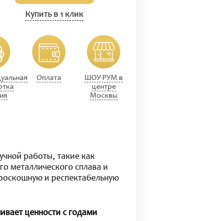
Купить в 1 клик
уальная
Оплата
ШОУ РУМ в
отка
центре
ия
Москвы
учной работы, такие как
го металлического сплава и
 роскошную и респектабельную
ивает ценности с годами