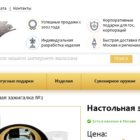
ата
Контакты
Корпоративные
Успешные продажи с
подарки для гос.
2002 года
корпораций
Индивидуальная
Быстрая доставка 
разработка изделия
Москве и регионам
ПОИСК
атусные подарки
Изделия
Сувенирное оружие
ная зажигалка №2
Настольная 
Есть в наличии в Москве
Цена: