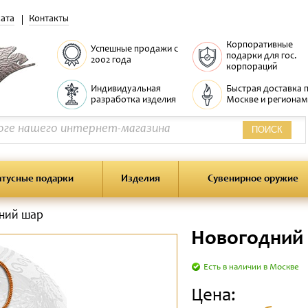
ата
Контакты
Корпоративные
Успешные продажи с
подарки для гос.
2002 года
корпораций
Индивидуальная
Быстрая доставка 
разработка изделия
Москве и регионам
ПОИСК
атусные подарки
Изделия
Сувенирное оружие
ний шар
Новогодний
Есть в наличии в Москве
Цена: