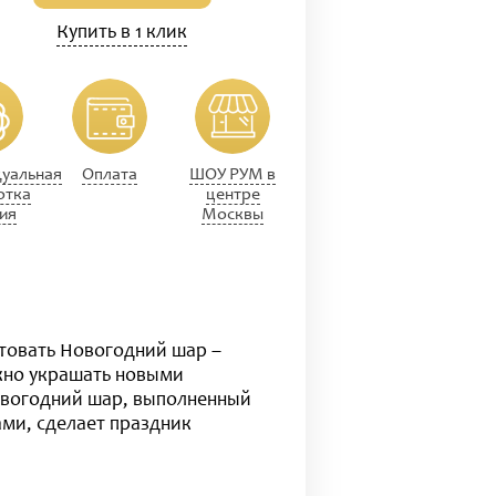
Купить в 1 клик
уальная
Оплата
ШОУ РУМ в
отка
центре
ия
Москвы
нтовать Новогодний шар –
жно украшать новыми
овогодний шар, выполненный
ми, сделает праздник