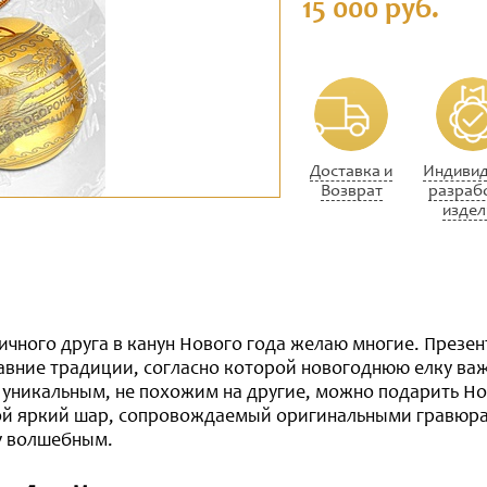
15 000 руб.
Доставка и
Индивид
Возврат
разраб
издел
ичного друга в канун Нового года желаю многие. Презе
авние традиции, согласно которой новогоднюю елку ва
 уникальным, не похожим на другие, можно подарить Н
той яркий шар, сопровождаемый оригинальными гравюра
у волшебным.