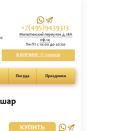
+7(495)9439313
Милютинский переулок д.18А
по
оф.14
Пн-Пт с 10:00 до 20:00
0 товаров
В КОРЗИНЕ:
Посуда
Праздники
 шар
КУПИТЬ