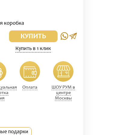
ая коробка
КУПИТЬ
Купить в 1 клик
уальная
Оплата
ШОУ РУМ в
отка
центре
ия
Москвы
ные подарки