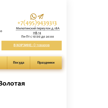
+7(495)9439313
Милютинский переулок д.18А
по
оф.14
Пн-Пт с 10:00 до 20:00
0 товаров
В КОРЗИНЕ:
Посуда
Праздники
Золотая