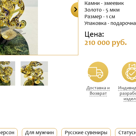
Камни - змеевик
Золото - 5 мкм
Размер - 1 см
Упаковка - подарочн
Цена:
210 000 руб.
Доставка и
Индивид
Возврат
разраб
издел
персон
Для мужчин
Русские сувениры
Статус