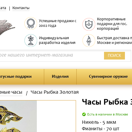
ата
Контакты
Корпоративные
Успешные продажи с
подарки для гос.
2002 года
корпораций
Индивидуальная
Быстрая доставка 
разработка изделия
Москве и регионам
ПОИСК
атусные подарки
Изделия
Сувенирное оружие
рные часы
Часы Рыбка Золотая
Часы Рыбка 
Есть в наличии в Москве
Никель - 5 мкм
Фианиты - 70 шт