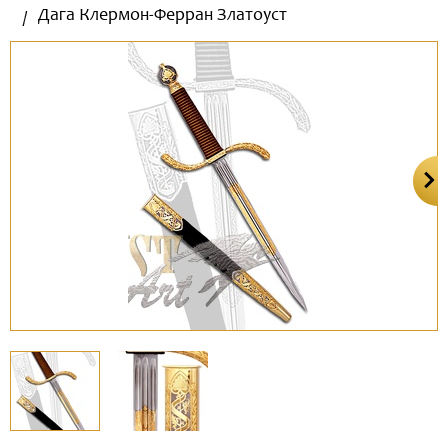
Дага Клермон-Ферран Златоуст