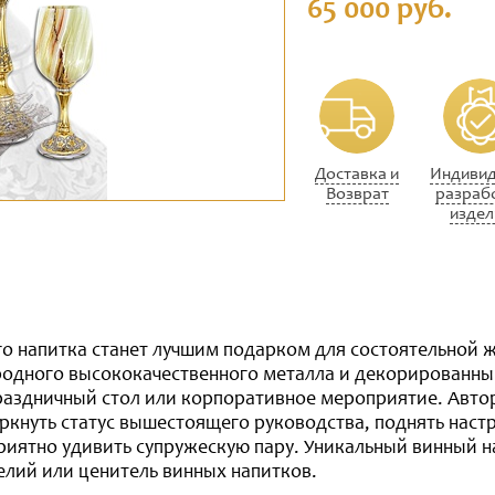
65 000 руб.
Доставка и
Индивид
Возврат
разраб
издел
го напитка станет лучшим подарком для состоятельной
ородного высококачественного металла и декорированн
аздничный стол или корпоративное мероприятие. Авто
ркнуть статус вышестоящего руководства, поднять наст
иятно удивить супружескую пару. Уникальный винный н
лий или ценитель винных напитков.