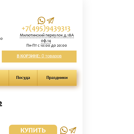
+7(495)9439313
Милютинский переулок д.18А
по
оф.14
Пн-Пт с 10:00 до 20:00
0 товаров
В КОРЗИНЕ:
Посуда
Праздники
2
КУПИТЬ