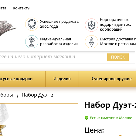
ата
Контакты
Корпоративные
Успешные продажи с
подарки для гос.
2002 года
корпораций
Индивидуальная
Быстрая доставка 
разработка изделия
Москве и регионам
ПОИСК
атусные подарки
Изделия
Сувенирное оружие
аборы
Набор Дуэт-2
Набор Дуэт-
Есть в наличии в Москве
Цена: