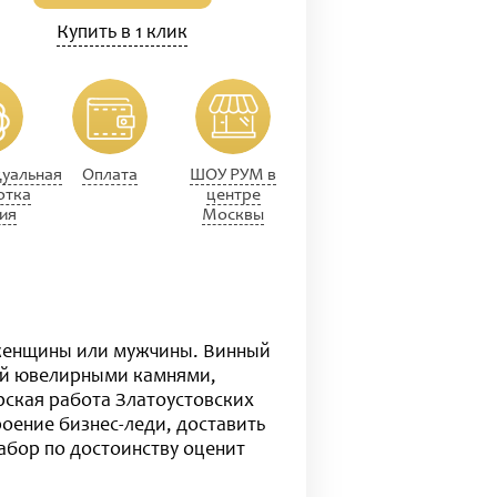
Купить в 1 клик
уальная
Оплата
ШОУ РУМ в
отка
центре
ия
Москвы
 женщины или мужчины. Винный
ый ювелирными камнями,
рская работа Златоустовских
роение бизнес-леди, доставить
абор по достоинству оценит