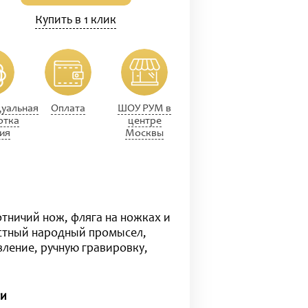
Купить в 1 клик
уальная
Оплата
ШОУ РУМ в
отка
центре
ия
Москвы
тничий нож, фляга на ножках и
естный народный промысел,
вление, ручную гравировку,
ми