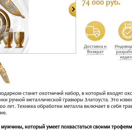
74 000 руб.
Доставка и
Индивид
Возврат
разраб
издел
одарком станет охотничий набор, в который входят охо
ники ручной металлической гравюры Златоуста. Это изв
0 лет. Техника обработки металла включает в себя тра
ие.
 мужчины, который умеет похвастаться своими трофея