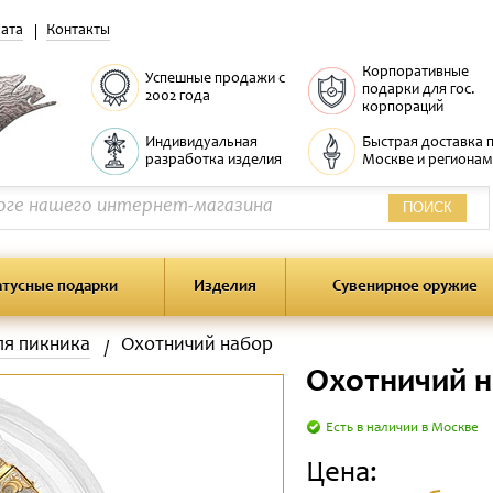
ата
Контакты
Корпоративные
Успешные продажи с
подарки для гос.
2002 года
корпораций
Индивидуальная
Быстрая доставка 
разработка изделия
Москве и регионам
ПОИСК
атусные подарки
Изделия
Сувенирное оружие
ля пикника
Охотничий набор
Охотничий 
Есть в наличии в Москве
Цена: