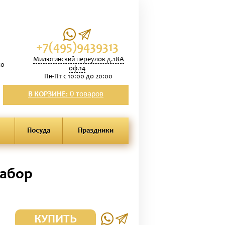
+7(495)9439313
Милютинский переулок д.18А
по
оф.14
Пн-Пт с 10:00 до 20:00
0 товаров
В КОРЗИНЕ:
Посуда
Праздники
набор
КУПИТЬ