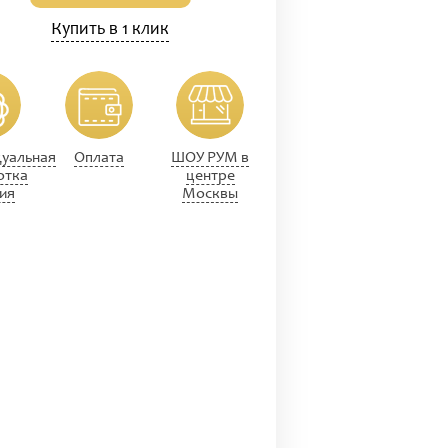
Купить в 1 клик
уальная
Оплата
ШОУ РУМ в
отка
центре
ия
Москвы