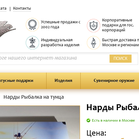
ата
Контакты
Корпоративные
Успешные продажи с
подарки для гос.
2002 года
корпораций
Индивидуальная
Быстрая доставка 
разработка изделия
Москве и регионам
ПОИСК
атусные подарки
Изделия
Сувенирное оружие
Нарды Рыбалка на тунца
Нарды Рыбал
Есть в наличии в Москве
Цена: