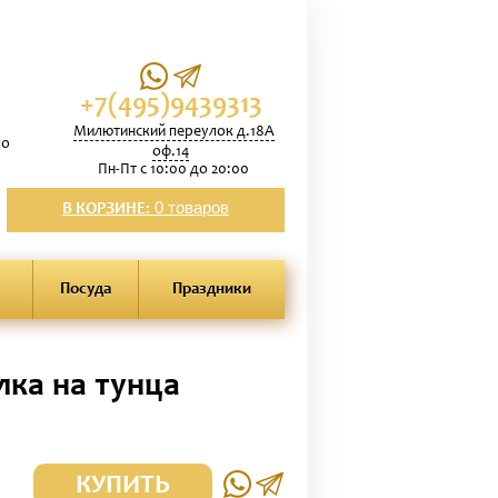
+7(495)9439313
Милютинский переулок д.18А
по
оф.14
Пн-Пт с 10:00 до 20:00
0 товаров
В КОРЗИНЕ:
Посуда
Праздники
ка на тунца
КУПИТЬ