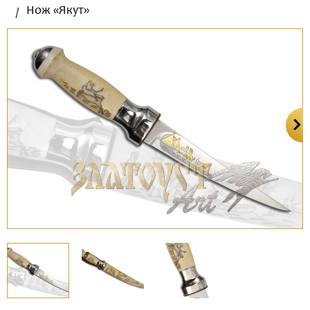
Нож «Якут»