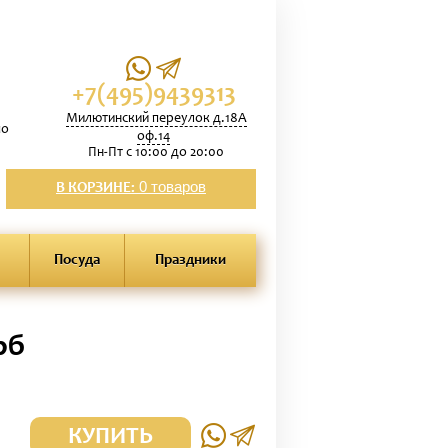
+7(495)9439313
Милютинский переулок д.18А
по
оф.14
Пн-Пт с 10:00 до 20:00
0 товаров
В КОРЗИНЕ:
Посуда
Праздники
рб
КУПИТЬ