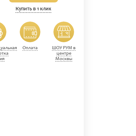
Купить в 1 клик
уальная
Оплата
ШОУ РУМ в
отка
центре
ия
Москвы