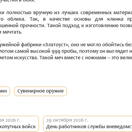
участия в боях.
ки полностью вручную из лучших современных матери
ого облика. Так, в качестве основы для клинка п
шенной прочности. Такой подход к изготовлению позво
 мечтать.
ружейной фабрики «Златоуст», оно не могло обойтись бе
лотом самой высокой 999 пробы, поэтому он выглядит 
етом искусства. Такой меч вместе с ножнами – это вел
чин
Сувенирное оружие
ря 2026 г.
29 октября 2026 г.
хопутных войск
День работников службы вневедом