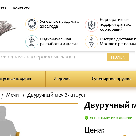
ата
Контакты
Корпоративные
Успешные продажи с
подарки для гос.
2002 года
корпораций
Индивидуальная
Быстрая доставка 
разработка изделия
Москве и регионам
ПОИСК
атусные подарки
Изделия
Сувенирное оружие
Мечи
Двуручный меч Златоуст
Двуручный м
Есть в наличии в Москве
Цена: