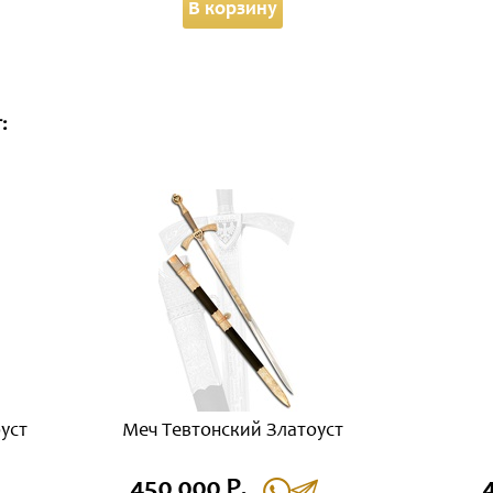
В корзину
:
уст
Меч Тевтонский Златоуст
450 000 Р.