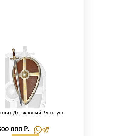
и щит Державный Златоуст
800 000 Р.