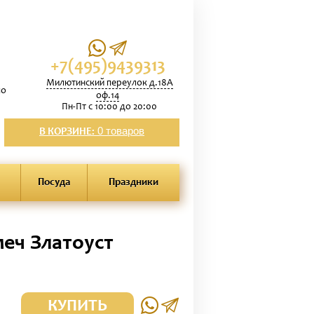
+7(495)9439313
Милютинский переулок д.18А
по
оф.14
Пн-Пт с 10:00 до 20:00
0 товаров
В КОРЗИНЕ:
Посуда
Праздники
еч Златоуст
КУПИТЬ