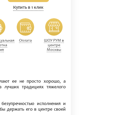
Купить в 1 клик
уальная
Оплата
ШОУ РУМ в
отка
центре
ия
Москвы
елают ее не просто хорошо, а
 в лучших традициях тяжелого
 безупречностью исполнения и
обы держать его в центре своей