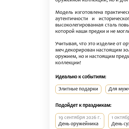
оружейной коллекции, но и для 
Модель изготовлена практичес
аутентичности и историческ
высоколегированная сталь повы
которой наши предки и не могли
Учитывая, что это изделие от о
меч декорирован настоящим зо
оружием, но и настоящим предм
коллекции!
Идеально к событиям:
Элитные подарки
Для муж
Подойдет к праздникам:
19 сентября 2026 г.
1 октяб
День оружейника
День су