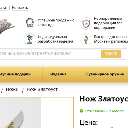
ата
Контакты
Корпоративные
Успешные продажи с
подарки для гос.
2002 года
корпораций
Индивидуальная
Быстрая доставка 
разработка изделия
Москве и регионам
ПОИСК
атусные подарки
Изделия
Сувенирное оружие
Ножи
Нож Златоуст
Нож Златоус
Есть в наличии в Москве
Цена: