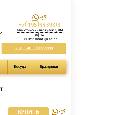
+7(495)9439313
Милютинский переулок д.18А
по
оф.14
Пн-Пт с 10:00 до 20:00
0 товаров
В КОРЗИНЕ:
Посуда
Праздники
т
КУПИТЬ