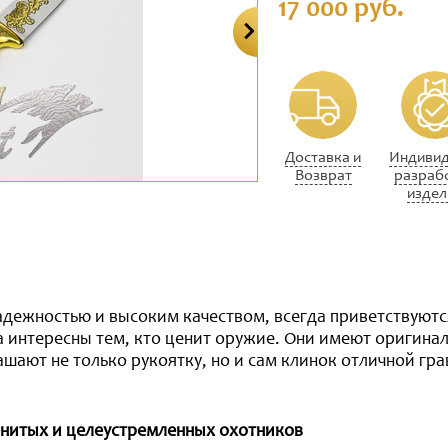
17 000 руб.
Доставка и
Индивид
Возврат
разраб
издел
дежностью и высоким качеством, всегда приветствуют
а интересны тем, кто ценит оружие. Они имеют оригина
ашают не только рукоятку, но и сам клинок отличной г
енитых и целеустремленных охотников