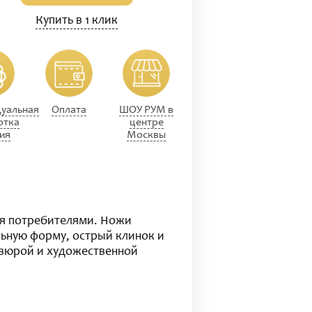
Купить в 1 клик
уальная
Оплата
ШОУ РУМ в
отка
центре
ия
Москвы
ся потребителями. Ножи
льную форму, острый клинок и
равюрой и художественной