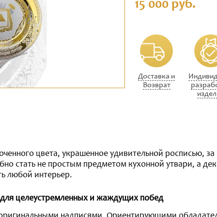
15 000 руб.
Доставка и
Индивид
Возврат
разраб
издел
ченного цвета, украшенное удивительной росписью, за
бно стать не простым предметом кухонной утвари, а де
ь любой интерьер.
н для целеустремленных и жаждущих побед
оригинальными надписями. Ориентирующими обладател