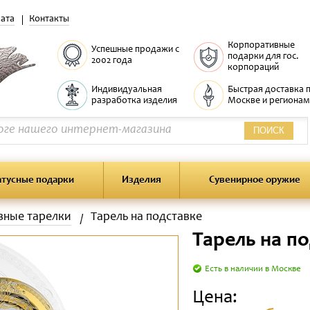
ата
Контакты
Корпоративные
Успешные продажи с
подарки для гос.
2002 года
корпораций
Индивидуальная
Быстрая доставка 
разработка изделия
Москве и регионам
ПОИСК
атусные подарки
Изделия
Сувенирное оружие
вные тарелки
Тарель на подставке
Тарель на п
Есть в наличии в Москве
Цена: