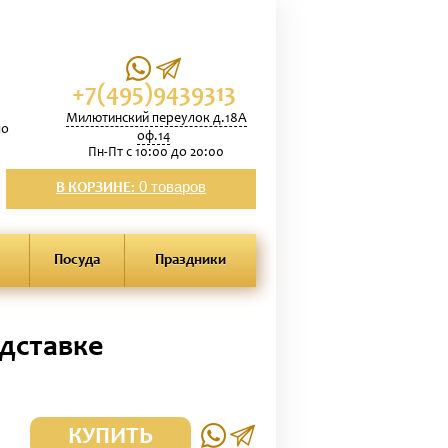
+7(495)9439313
Милютинский переулок д.18А
по
оф.14
Пн-Пт с 10:00 до 20:00
0 товаров
В КОРЗИНЕ:
Посуда
Праздники
одставке
КУПИТЬ