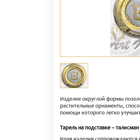
Изделие округлой формы позоло
растительные орнаменты, спосо
помощи которого легко улучшит
Тарель на подставке – талисма
Края изделия сопровождаются 