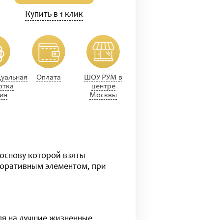
Купить в 1 клик
уальная
Оплата
ШОУ РУМ в
отка
центре
ия
Москвы
 основу которой взяты
коративным элементом, при
я на лучшие жизненные