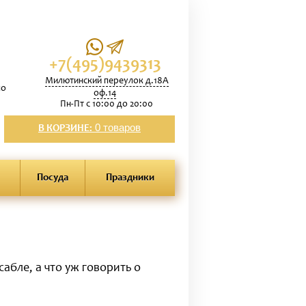
+7(495)9439313
Милютинский переулок д.18А
по
оф.14
Пн-Пт с 10:00 до 20:00
0 товаров
В КОРЗИНЕ:
Посуда
Праздники
бле, а что уж говорить о