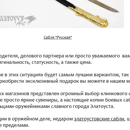
Сабля "Русская"
одителя, делового партнера или просто уважаемого вам
инальность, статусность, а также цена.
 в этих ситуациях будет самым лучшим вариантом, так
приобрести эксклюзивный подарок вы можете в нашем ма
ых магазинов представлен огромный выбор клинкового о
не просто яркие сувениры, а настоящие копии боевых са
ьцами-оружейниками славного города Златоуста.
ции в оружейном деле, недаром
златоустовские сабли
, 
ее пределами.