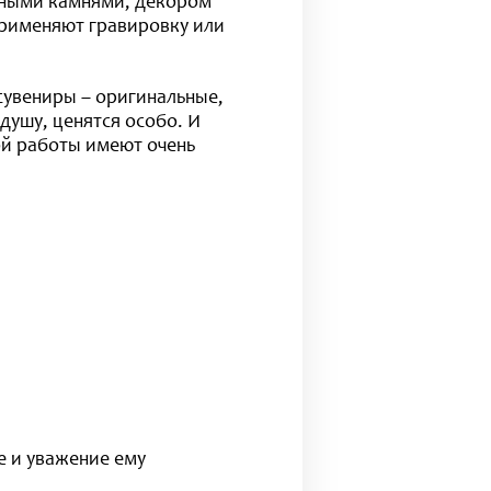
нными камнями, декором
применяют гравировку или
 сувениры – оригинальные,
душу, ценятся особо. И
ной работы имеют очень
е и уважение ему