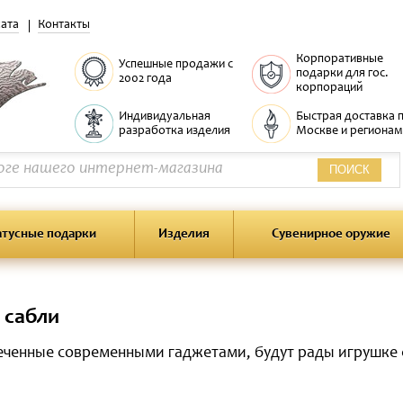
ата
Контакты
Корпоративные
Успешные продажи с
подарки для гос.
2002 года
корпораций
Индивидуальная
Быстрая доставка 
разработка изделия
Москве и регионам
ПОИСК
атусные подарки
Изделия
Сувенирное оружие
 сабли
ченные современными гаджетами, будут рады игрушке са