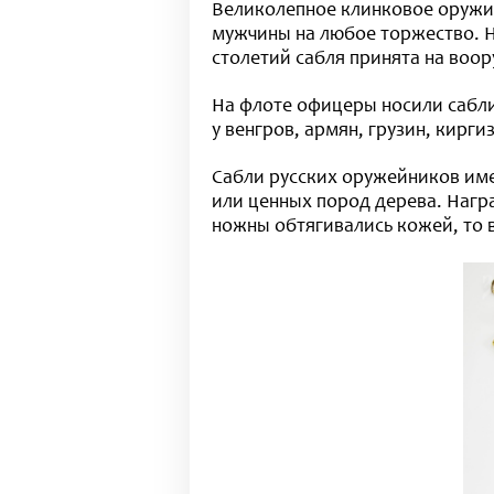
Великолепное клинковое оружие
мужчины на любое торжество. На
столетий сабля принята на воо
На флоте офицеры носили сабли
у венгров, армян, грузин, кирги
Сабли русских оружейников име
или ценных пород дерева. Нагр
ножны обтягивались кожей, то 