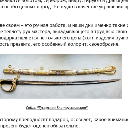
рмляются золотом, серебром, инкрустируются драгоце
ва особо ценных пород. Нередко в качестве украшения 
ве своем – это ручная работа. В наши дни именно такие
 теплоту рук мастера, вкладывающего в труд всю свою 
подарка является не только его цена (хотя изделия руч
ость презента, его особенный колорит, своеобразие.
Сабля "Гусарская Златоустовская"
которому преподносят подарок, осознает, какое внимани
 презент будет оценен обязательно.