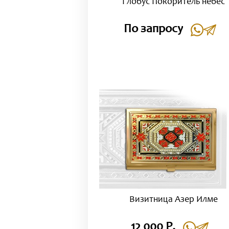
Глобус Покоритель небес
По запросу
Визитница Азер Илме
12 000 Р.