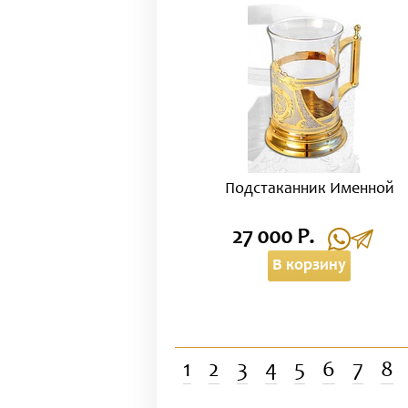
Подстаканник Именной
27 000 Р.
В корзину
1
2
3
4
5
6
7
8