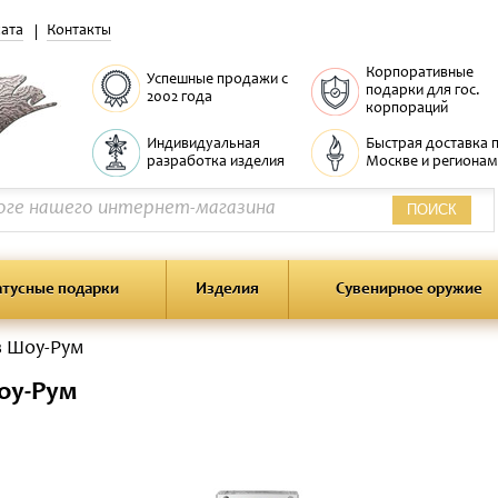
ата
Контакты
Корпоративные
Успешные продажи с
подарки для гос.
2002 года
корпораций
Индивидуальная
Быстрая доставка 
разработка изделия
Москве и регионам
ПОИСК
атусные подарки
Изделия
Сувенирное оружие
в Шоу-Рум
оу-Рум