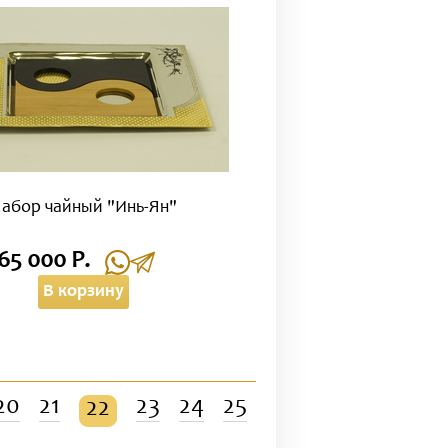
абор чайный "Инь-Ян"
65 000 Р.
В корзину
20
21
23
24
25
22