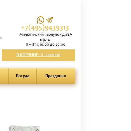
+7(495)9439313
Милютинский переулок д.18А
по
оф.14
Пн-Пт с 10:00 до 20:00
0 товаров
В КОРЗИНЕ:
Посуда
Праздники