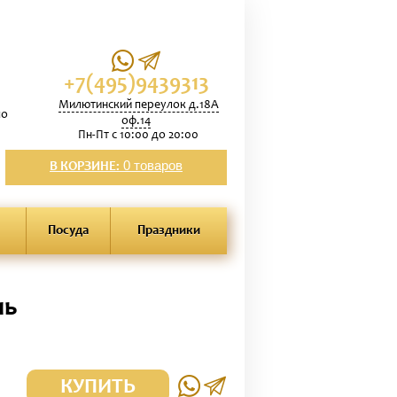
+7(495)9439313
Милютинский переулок д.18А
по
оф.14
Пн-Пт с 10:00 до 20:00
0 товаров
В КОРЗИНЕ:
Посуда
Праздники
нь
КУПИТЬ