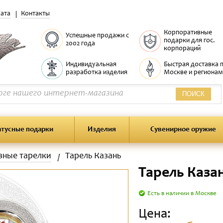
ата
Контакты
Корпоративные
Успешные продажи с
подарки для гос.
2002 года
корпораций
Индивидуальная
Быстрая доставка 
разработка изделия
Москве и регионам
ПОИСК
атусные подарки
Изделия
Сувенирное оружие
вные тарелки
Тарель Казань
Тарель Каза
Есть в наличии в Москве
Цена: