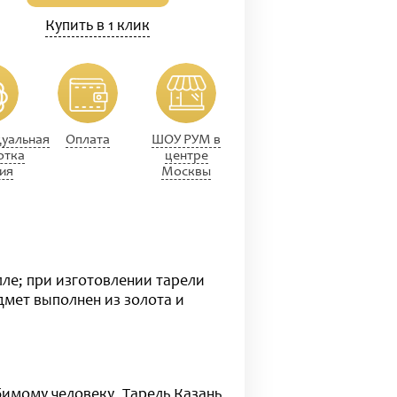
Купить в 1 клик
уальная
Оплата
ШОУ РУМ в
отка
центре
ия
Москвы
ле; при изготовлении тарели
дмет выполнен из золота и
бимому человеку. Тарель Казань