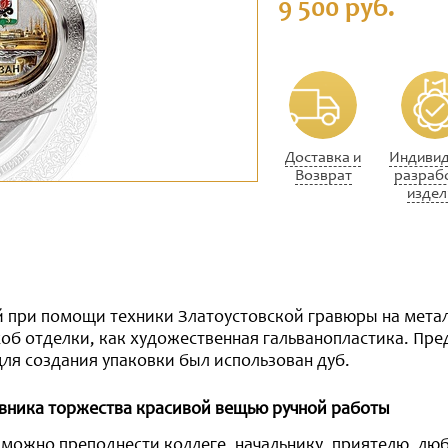
9 500 руб.
Доставка и
Индивид
Возврат
разраб
издел
 при помощи техники Златоустовской гравюры на метал
об отделки, как художественная гальванопластика. Пре
для создания упаковки был использован дуб.
овника торжества красивой вещью ручной работы
 можно преподнести коллеге, начальнику, приятелю, лю