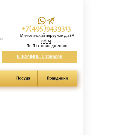
+7(495)9439313
Милютинский переулок д.18А
по
оф.14
Пн-Пт с 10:00 до 20:00
0 товаров
В КОРЗИНЕ:
Посуда
Праздники