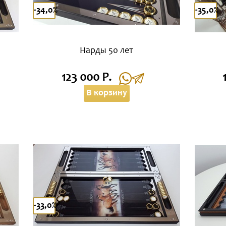
-34,0%
-35,0%
Нарды 50 лет
123 000 Р.
В корзину
-33,0%