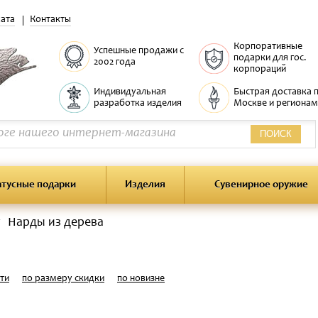
ата
Контакты
Корпоративные
Успешные продажи с
подарки для гос.
2002 года
корпораций
Индивидуальная
Быстрая доставка 
разработка изделия
Москве и регионам
ПОИСК
атусные подарки
Изделия
Сувенирное оружие
Нарды из дерева
ти
по размеру скидки
по новизне